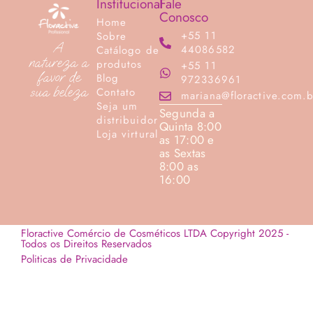
Institucional
Fale
Conosco
Home
+55 11
Sobre
A
44086582
Catálogo de
natureza a
produtos
+55 11
favor de
Blog
972336961
sua beleza
Contato
mariana@floractive.com.b
Seja um
Segunda a
distribuidor
Quinta 8:00
Loja virtural
as 17:00 e
as Sextas
8:00 as
16:00
Floractive Comércio de Cosméticos LTDA Copyright 2025 -
Todos os Direitos Reservados
Politicas de Privacidade